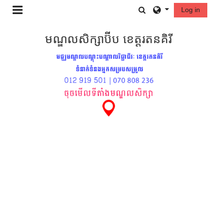
រំលងទៅកាន់មាតិកាមេ
Toggle search in
Log in
Side panel
មណ្ឌលសិក្សាប៊ីប ខេត្តរតនគិរី