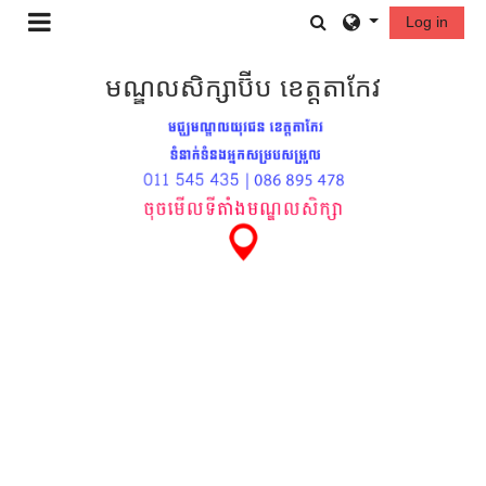
រំលងទៅកាន់មាតិកាមេ
Toggle search in
Log in
Side panel
មណ្ឌលសិក្សាប៊ីប ខេត្តតាកែវ