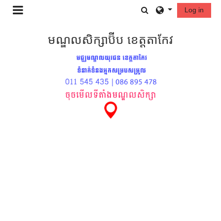
រំលងទៅកាន់មាតិកាមេ
Toggle search in
Log in
Side panel
មណ្ឌលសិក្សាប៊ីប ខេត្តតាកែវ