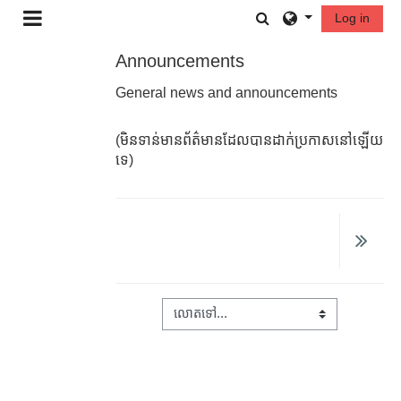
រំលងទៅកាន់មាតិកាមេ
Toggle search in
Log in
Side panel
Announcements
General news and announcements
(មិនទាន់មានព័ត៌មានដែលបានដាក់ប្រកាសនៅឡើយ
ទេ)
លោតទៅ...