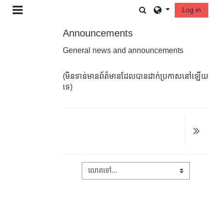
រំលងទៅកាន់មាតិកាមេ
Toggle search in
Log in
Side panel
Announcements
General news and announcements
(មិនទាន់មានព័ត៌មានដែលបានដាក់ប្រកាសនៅឡើយ
ទេ)
លោតទៅ...