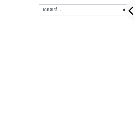
លោតទៅ...