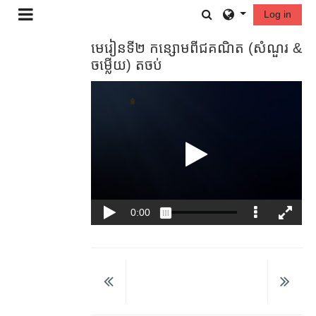
រំលងទៅកាន់មាតិកាមេ
Toggle search in
Log in
Side panel
មេរៀនទី២ កន្សោមពីជគណិត (សំណួរ​ &
ចម្លើយ) តចប់