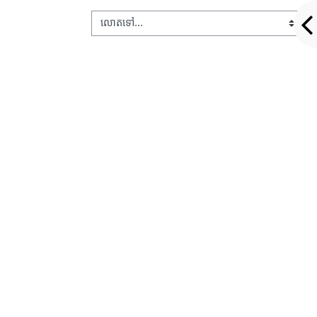
លោតទៅ...