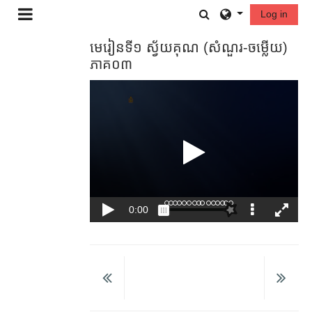
រំលងទៅកាន់មាតិកាមេ
Toggle search in
Log in
Side panel
មេរៀនទី១ ស្វ័យគុណ (សំណួរ​-ចម្លើយ)
ភាគ០៣