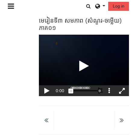
រំលងទៅកាន់មាតិកាមេ
Toggle search in
Log in
Side panel
មេរៀនទី៣ សមភាព (សំណួរ​-ចម្លើយ)​
ភាគ០១