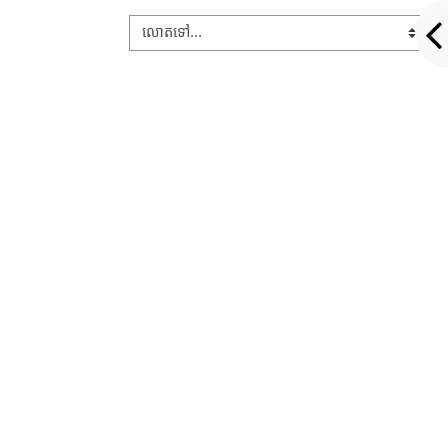
លោតទៅ...