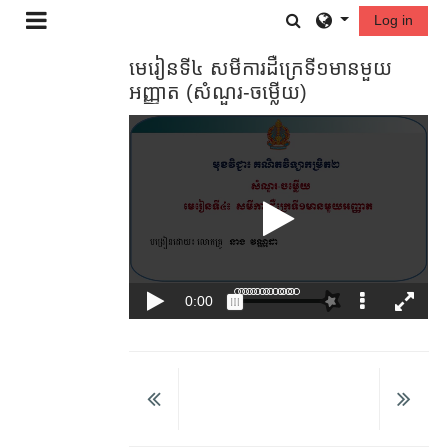
រំលងទៅកាន់មាតិកាមេ
Toggle search in
Log in
Side panel
មេរៀនទី៤ សមីការដឺ​ក្រេទី១​មានមួយ
អញ្ញាត (សំណួរ​-ចម្លើយ)​