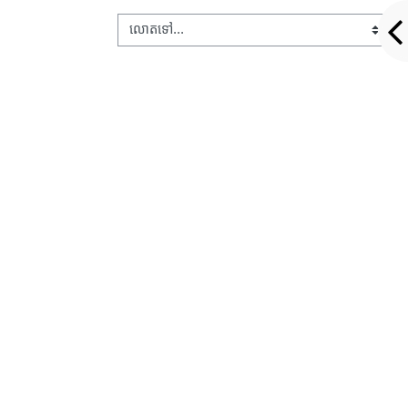
លោតទៅ...