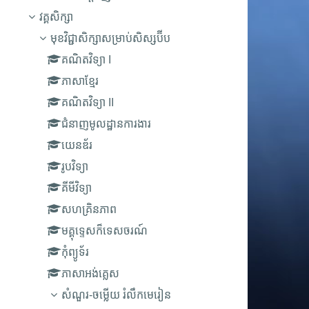
វគ្គសិក្សា
មុខវិជ្ជាសិក្សាសម្រាប់សិស្សប៊ីប
គណិតវិទ្យា I
ភាសាខ្មែរ
គណិតវិទ្យា II
ជំនាញមូលដ្ឋានការងារ
យេនឌ័រ
រូបវិទ្យា
គីមីវិទ្យា
សហគ្រិនភាព
មគ្គុទេ្ទសក៏ទេសចរណ៍
កុំព្យូទ័រ
ភាសាអង់គ្លេស
សំណួរ-ចម្លើយ រំលឹកមេរៀន