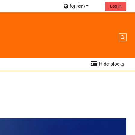
ខ្មែរ ‎(km)‎
Log in
Toggl
Hide blocks