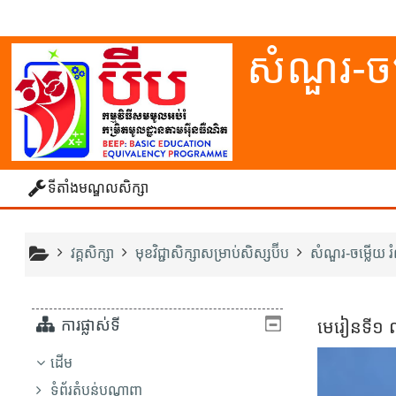
រំលងទៅកាន់មាតិកាមេ
សំណួរ-ចម
ទីតាំងមណ្ឌលសិក្សា
វគ្គសិក្សា
មុខវិជ្ជាសិក្សាសម្រាប់សិស្សប៊ីប
សំណួរ-ចម្លើយ 
ការផ្លាស់ទី
មេរៀន​ទី១ 
ដើម
ទំព័រតំបន់បណ្តាញ