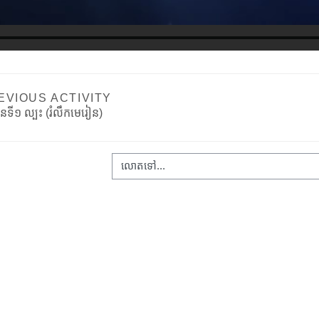
EVIOUS ACTIVITY
ន​ទី១ ល្បះ (រំលឹកមេរៀន) 