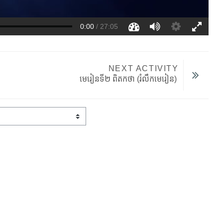
NEXT ACTIVITY
មេរៀន​ទី២ ពិតកថា (រំលឹកមេរៀន) 