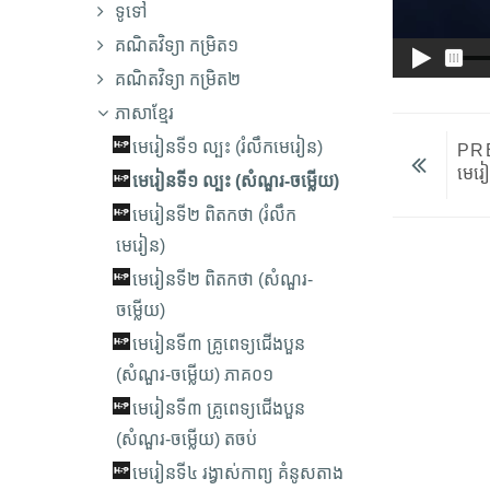
ទូទៅ
គណិតវិទ្យា កម្រិត១
គណិតវិទ្យា កម្រិត២
ភាសាខ្មែរ
មេរៀន​ទី១ ល្បះ (រំលឹកមេរៀន)
PR
មេរៀ
មេរៀន​ទី១ ល្បះ (សំណួរ-ចម្លើយ)
មេរៀន​ទី២ ពិតកថា (រំលឹក
លោតទៅ...
មេរៀន)
មេរៀន​ទី២ ពិតកថា (សំណួរ-
ចម្លើយ)
មេរៀន​ទី៣ គ្រូពេទ្យ​ជើង​បួន
(សំណួរ-ចម្លើយ) ភាគ០១
មេរៀន​ទី៣ គ្រូពេទ្យ​ជើង​បួន
(សំណួរ-ចម្លើយ) តចប់
មេរៀន​ទី៤ រង្វាស់កាព្យ គំនូសតាង