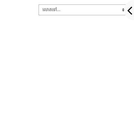
លោតទៅ...