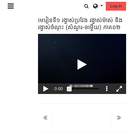
រំលងទៅកាន់មាតិកាមេ
Toggle search in
Log in
Side panel
មេរៀន​ទី១ រង្វាស់ប្រវែង រង្វាស់​ម៉ាស់ និង​
រង្វាស់​ចំណុះ (សំណួរ-ចម្លើយ) ភាគ០២