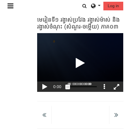
Skip to main content
Toggle search in
Log in
Side panel
មេរៀន​ទី១ រង្វាស់ប្រវែង រង្វាស់​ម៉ាស់ និង​
រង្វាស់​ចំណុះ (សំណួរ-ចម្លើយ) ភាគ០៣